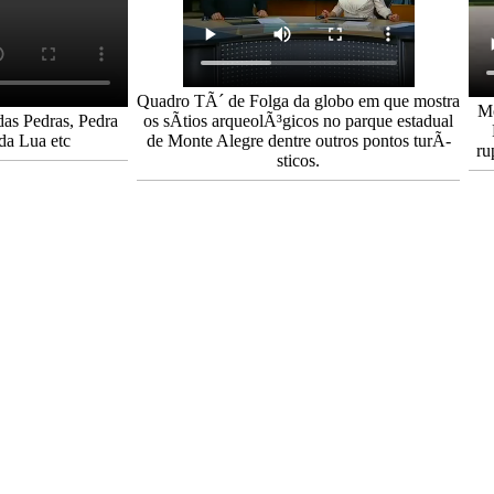
Quadro TÃ´ de Folga da globo em que mostra
Mo
as Pedras, Pedra
os sÃ­tios arqueolÃ³gicos no parque estadual
da Lua etc
de Monte Alegre dentre outros pontos turÃ­
ru
sticos.